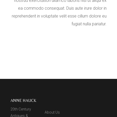
nostrud exercitation ullamco laboris nisi ut aliqui ex
ea commodo consequat. Duis aute irure dolor in
reprehenderit in voluptate velit esse cillum dolore eu
fugiat nulla pariatur.
ANNE HAUCK
20th Century
About Us
Antiques &