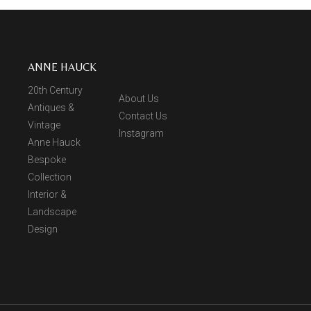
ANNE HAUCK
20th Century
About Us
Antiques &
Contact Us
Vintage
Instagram
Anne Hauck
Bespoke
Collection
Interior &
Landscape
Design